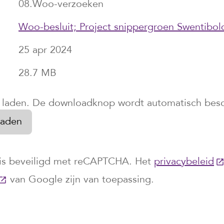
08.Woo-verzoeken
Woo-besluit; Project snippergroen Swentibo
25 apr 2024
28.7 MB
e laden. De downloadknop wordt automatisch besc
is beveiligd met reCAPTCHA. Het
privacybeleid
(D
(Deze link gaat naar een externe website)
van Google zijn van toepassing.