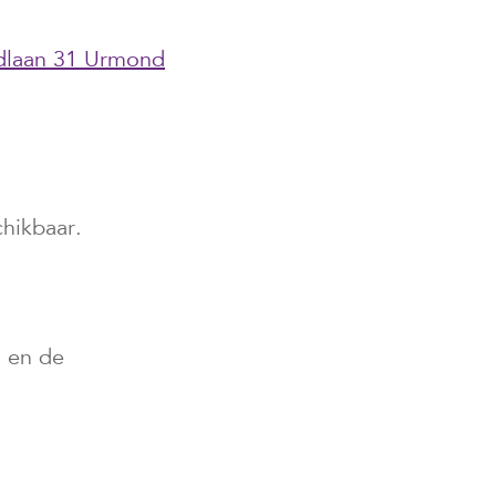
ldlaan 31 Urmond
hikbaar.
eze link gaat naar een externe website)
en de