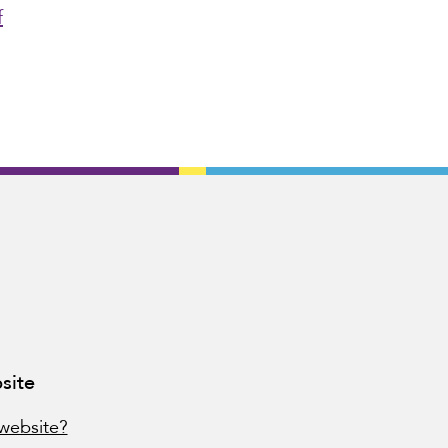
f
site
website?